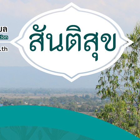
บล
tion
.th