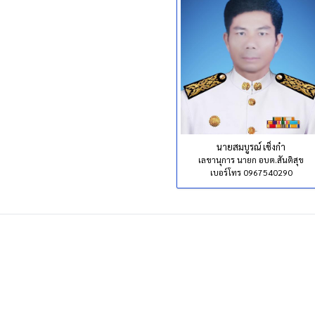
นายสมบูรณ์ เช็งก๋า
เลขานุการ นายก อบต.สันติสุข
เบอร์โทร 0967540290