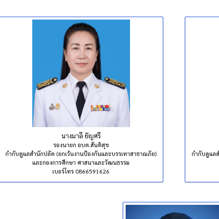
นางมาลี ยัญศรี
รองนายก อบต.สันติสุข
กำกับดูแลสำนักปลัด (ยกเว้นงานป้องกันและบรรเทาสาธาณภัย)
กำกับดูแล
และกองการศึกษา ศาสนาและวัฒนธรรม
เบอร์โทร 0866591626