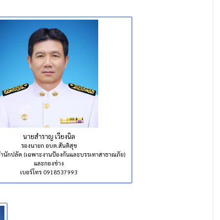
นายสำราญ เวียงนิล
รองนายก อบต.สันติสุข
สำนักปลัด (เฉพาะงานป้องกันและบรรเทาสาธาณภัย)
และกองช่าง
เบอร์โทร 0918537993